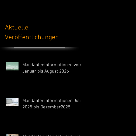
Dipl.-Kfm./Dipl.-Ing.
Torsten Lauck
Ernst-Thälmann-Str.
39218 Schönebeck (
Aktuelle
Tel: (03928) 469 43
Veröffentlichungen
Fax: (03928) 469 4
Mandanteninformationen vom
Januar bis August 2026
Mandanteninformationen Juli
2025 bis Dezember2025