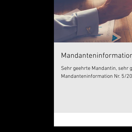
Mandanteninformation
Sehr geehrte Mandantin, sehr g
Mandanteninformation Nr. 5/201