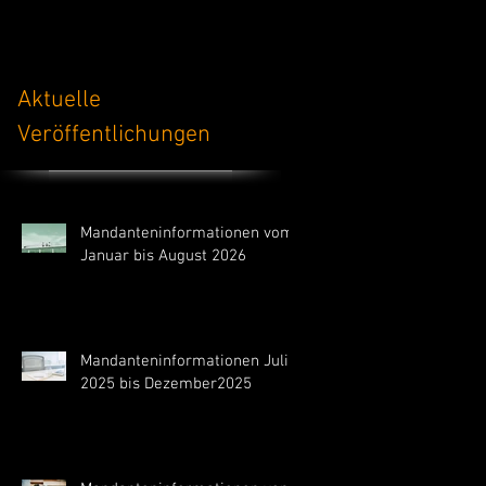
Dipl.-Kfm./Dipl.-Ing.
Torsten Lauck
Ernst-Thälmann-Str.
39218 Schönebeck (
Aktuelle
Tel: (03928) 469 43
Veröffentlichungen
Fax: (03928) 469 4
Mandanteninformationen vom
Januar bis August 2026
Mandanteninformationen Juli
2025 bis Dezember2025