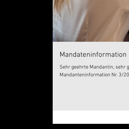
Mandateninformation 
Sehr geehrte Mandantin, sehr g
Mandanteninformation Nr. 3/202