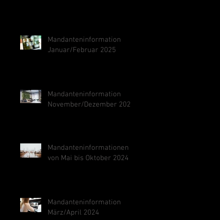
Mandanteninformation
Januar/Februar 2025
Mandanteninformation
November/Dezember 2024
Mandanteninformationen
von Mai bis Oktober 2024
Mandanteninformation
März/April 2024