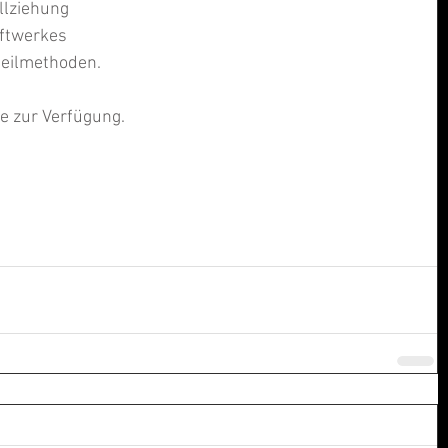
lziehung  
ftwerkes  
eilmethoden. 
e zur Verfügung.