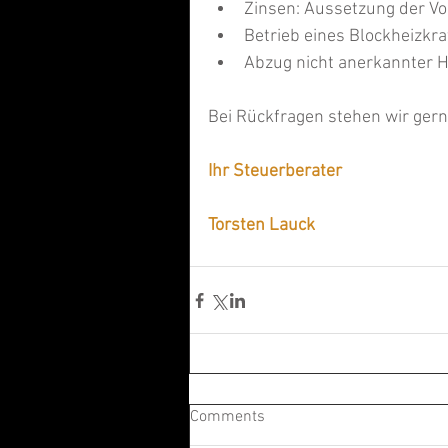
Zinsen: Aussetzung der Vol
Betrieb eines Blockheizkra
Abzug nicht anerkannter H
Bei Rückfragen stehen wir gern
Ihr Steuerberater
Torsten Lauck
Comments