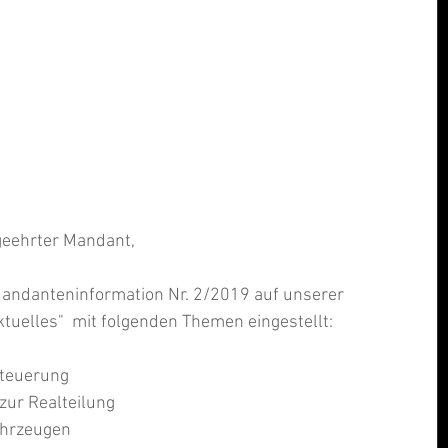
geehrter Mandant,
 Mandanteninformation Nr. 2/2019 auf unserer 
tuelles"  mit folgenden Themen eingestellt:
teuerung  
ur Realteilung  
hrzeugen  