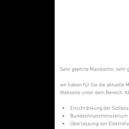
Sehr geehrte Mandantin, sehr 
wir haben für Sie die aktuelle
Webseite unter dem Bereich "Ak
Enschränkung der Sollbes
Bundesfinanzministerium z
Überlassung von Elektrofa